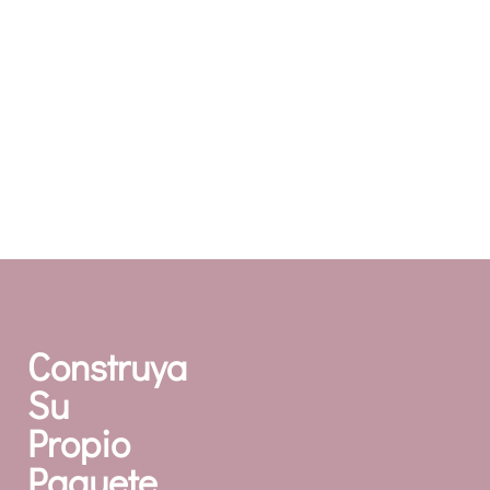
satisfacción es nuestra prioridad número uno:
física, emocional y financiera. El paquete de
compensación de SurrogateFirst es 100%
transparente, fácil de entender y competitivo.
Construya
Su
Propio
Paquete